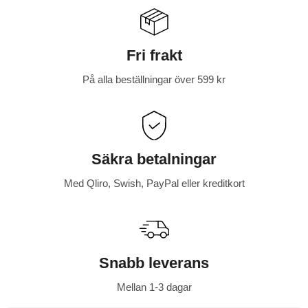
F
l
e
Fri frakt
r
p
På alla beställningar över 599 kr
o
l
i
s
Säkra betalningar
t
Med Qliro, Swish, PayPal eller kreditkort
e
r
Snabb leverans
Mellan 1-3 dagar