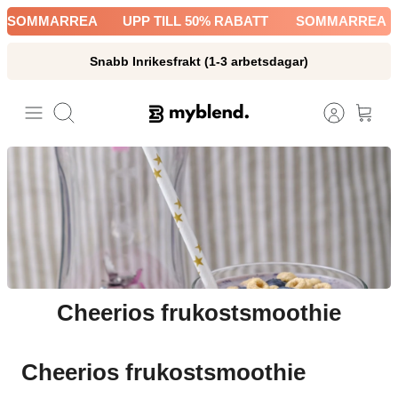
Hoppa
SOMMARREA
UPP TILL 50% RABATT
SOMMARREA
till
innehåll
Snabb Inrikesfrakt (1-3 arbetsdagar)
Sök
Cheerios frukostsmoothie
Cheerios frukostsmoothie