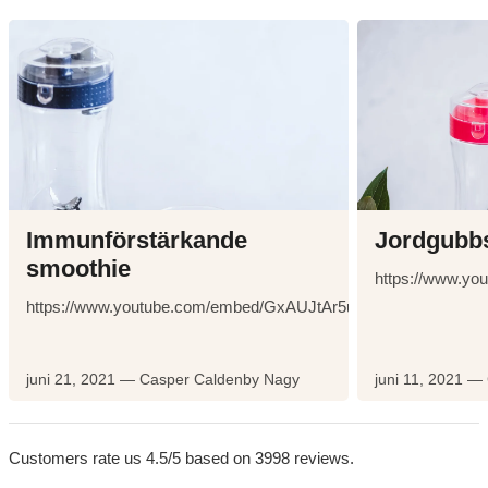
B
l
o
g
p
o
s
Immunförstärkande
Jordgubb
t
smoothie
s
https://www.y
https://www.youtube.com/embed/GxAUJtAr5uE
juni 21, 2021 —
Casper Caldenby Nagy
juni 11, 2021 —
Customers rate us 4.5/5 based on 3998 reviews.